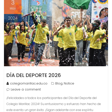
3
May
2024
DÍA DEL DEPORTE 2026
colegiomarillac.edu.co
Blog
Notice
,
Leave a comment
¡Felicidades a todos los participantes del Día del Deporte del
Colegio Marillac 2024! Su entusiasmo y esfuerzo han hecho de
este evento un gran éxito. ¡Sigan adelante con ese espíritu