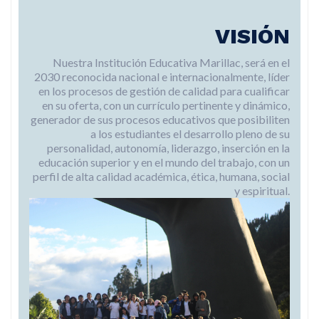
VISIÓN
Nuestra Institución Educativa Marillac, será en el
2030 reconocida nacional e internacionalmente, líder
en los procesos de gestión de calidad para cualificar
en su oferta, con un currículo pertinente y dinámico,
generador de sus procesos educativos que posibiliten
a los estudiantes el desarrollo pleno de su
personalidad, autonomía, liderazgo, inserción en la
educación superior y en el mundo del trabajo, con un
perfil de alta calidad académica, ética, humana, social
y espiritual.