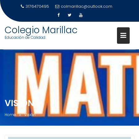
3176470495
colmarillac@outlook.com
Skip
Colegio Marillac
to
Educación de Calidad.
content
VISIÓN
Home
Visión