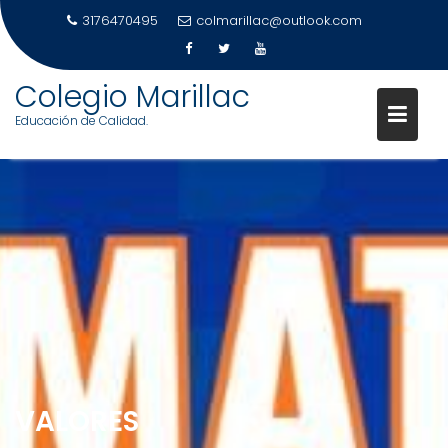
3176470495
colmarillac@outlook.com
Colegio Marillac
Educación de Calidad.
Skip
to
content
VALORES