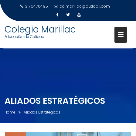
3176470495
colmarillac@outlook.com
Skip
Colegio Marillac
to
Educación de Calidad.
content
ALIADOS ESTRATÉGICOS
Home
Aliados Estratégicos