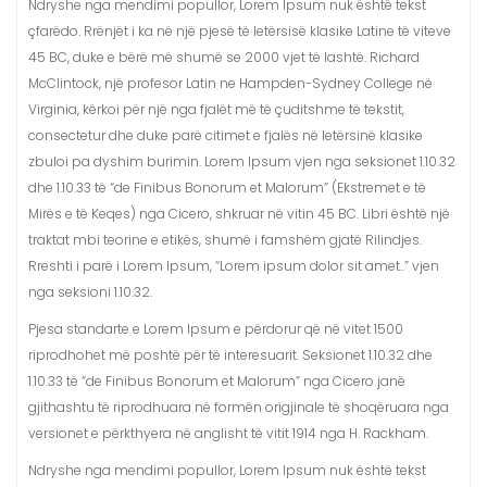
Ndryshe nga mendimi popullor, Lorem Ipsum nuk është tekst
çfarëdo. Rrënjët i ka në një pjesë të letërsisë klasike Latine të viteve
45 BC, duke e bërë më shumë se 2000 vjet të lashtë. Richard
McClintock, një profesor Latin ne Hampden-Sydney College në
Virginia, kërkoi për një nga fjalët më të çuditshme të tekstit,
consectetur dhe duke parë citimet e fjalës në letërsinë klasike
zbuloi pa dyshim burimin. Lorem Ipsum vjen nga seksionet 1.10.32
dhe 1.10.33 të “de Finibus Bonorum et Malorum” (Ekstremet e të
Mirës e të Keqes) nga Cicero, shkruar në vitin 45 BC. Libri është një
traktat mbi teorine e etikës, shumë i famshëm gjatë Rilindjes.
Rreshti i parë i Lorem Ipsum, “Lorem ipsum dolor sit amet..” vjen
nga seksioni 1.10.32.
Pjesa standarte e Lorem Ipsum e përdorur që në vitet 1500
riprodhohet më poshtë për të interesuarit. Seksionet 1.10.32 dhe
1.10.33 të “de Finibus Bonorum et Malorum” nga Cicero janë
gjithashtu të riprodhuara në formën origjinale të shoqëruara nga
versionet e përkthyera në anglisht të vitit 1914 nga H. Rackham.
Ndryshe nga mendimi popullor, Lorem Ipsum nuk është tekst