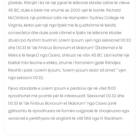
çfarëdo. Rrënjët i ka në një pjesë të letërsisë klasike Latine të viteve
45 BC, duke e bërë më shumë se 2000 vjet të lashtë. Richard
McClintock, një profesor Latin ne Hampden-Sydney College në
Virginia, kërkoi për një nga fjalët më të çuditshme të tekstit,
consectetur dhe duke parë citimet e fjalës në letërsinë klasike
zbuloi pa dyshim burimin. Lorem Ipsum vjen nga seksionet 1.10.32
dhe 1.10.33 të “de Finibus Bonorum et Malorum” (Ekstremet e të
Mirës e të Keqes) nga Cicero, shkruar në vitin 45 BC. Libri është një
traktat mbi teorine e etikës, shumë i famshëm gjatë Rilindjes.
Rreshti i parë i Lorem Ipsum, “Lorem ipsum dolor sit amet..” vjen
nga seksioni 1.10.32.
Pjesa standarte e Lorem Ipsum e përdorur që në vitet 1500
riprodhohet më poshtë për të interesuarit. Seksionet 1.10.32 dhe
1.10.33 të “de Finibus Bonorum et Malorum” nga Cicero janë
gjithashtu të riprodhuara në formën origjinale të shoqëruara nga
versionet e përkthyera në anglisht të vitit 1914 nga H. Rackham.